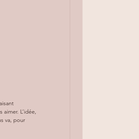
aisant 
aimer. L’idée, 
s va, pour 