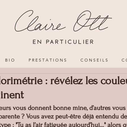
B I O
P R E S T A T I O N S
C O N S E I L S
C 
lorimétrie : révélez les coule
inent
eurs vous donnent bonne mine, d’autres vous 
parente ? Vous avez peut-être déjà entendu de
pe : "Tu as l’air fatiguée aujourd’hui..." alors 