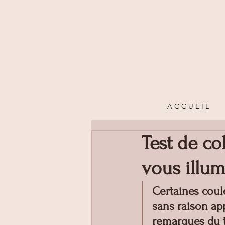
A C C U E I L
Test de co
vous illum
Certaines coul
sans raison ap
remarques du ty