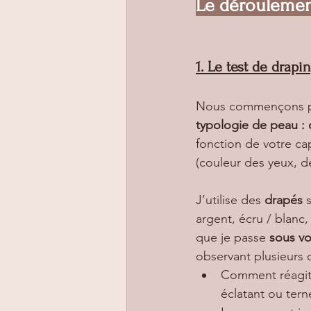
Le déroulemen
1. Le test de drapi
Nous commençons pa
typologie de peau :
fonction de votre ca
(couleur des yeux, d
J’utilise des 
drapés
 
argent, écru / blanc,
que je passe 
sous v
observant plusieurs c
Comment réagit l
éclatant ou tern