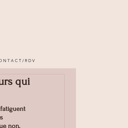
O N T A C T / R D V
urs qui
fatiguent 
s 
que non, 