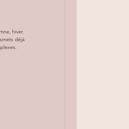
mne, hiver. 
nsmets déjà 
plexes.