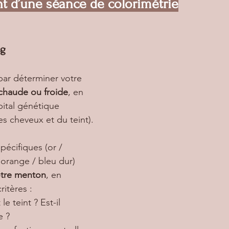
t d’une séance de colorimétrie
ng
r déterminer votre 
 chaude ou froide
, en 
pital génétique 
es cheveux et du teint).
spécifiques (or / 
 orange / bleu dur) 
otre menton
, en 
ritères :
e teint ? Est-il 
e ?