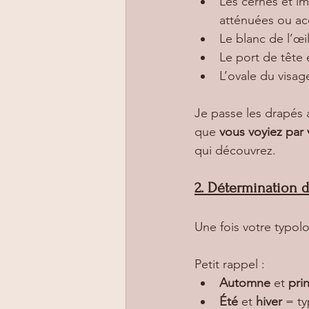
Les cernes et im
atténuées ou ac
Le blanc de l’œil
Le port de tête e
L’ovale du visage
Je passe les drapés 
que 
vous voyiez pa
qui découvrez.
2. Détermination d
Une fois votre typol
Petit rappel :
Automne
 et 
pri
Été
 et 
hiver
 = t