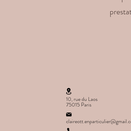
presta
10, rue du Laos
75015 Paris
claireott.enparticulier@gmail.