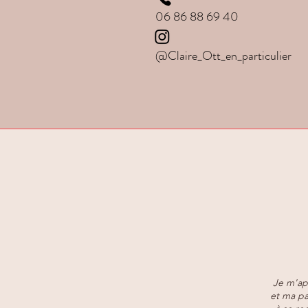
06 86 88 69 40
@Claire_Ott_en_particulier
Je m'ap
et ma pa