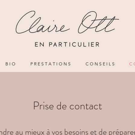
B I O
P R E S T A T I O N S
C O N S E I L S
C 
Prise de contact
ndre au mieux à vos besoins et de préparer