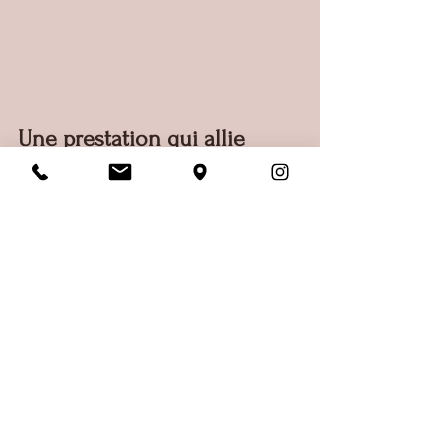
Une prestation qui allie 
beauté et bien-être
Cette séance est aussi un cadeau de 
bienveillance envers soi
, dans le 
respect de 
votre personnalité et de 
votre style
. Aucune couleur n’est 
proscrite : il y a toujours une nuance, 
une matière, un effet d’optique pour 
l’apprivoiser.
Offrez cette expérience 
inoubliable à votre maman (ou 