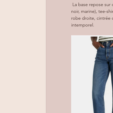
 La base repose sur des vêtements simples et polyvalents : chemise ou blouse (blanc, écru, 
noir, marine), tee-shi
robe droite, cintrée 
intemporel.