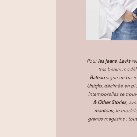
Pour 
les jeans
, 
Levi’s
 re
très beaux modèle
Bateau
 signe un basi
Uniqlo,
 déclinée en plu
intemporelles se trouv
& Other Stories
, ave
manteau
, le modèl
grands magasins : tout