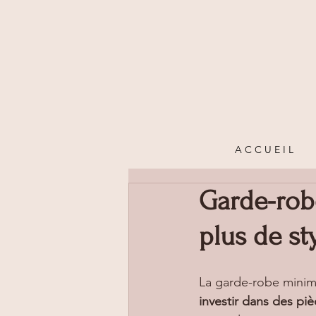
A C C U E I L
Garde-robe
plus de st
La garde-robe minima
investir dans des pi