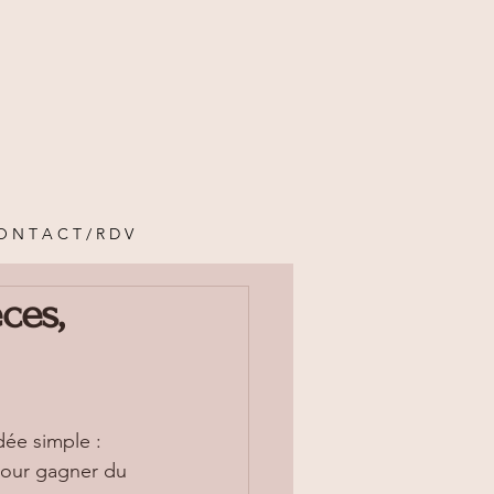
O N T A C T / R D V
ces,
dée simple : 
pour gagner du 