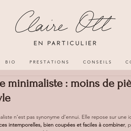
B I O
P R E S T A T I O N S
C O N S E I L S
C 
 minimaliste : moins de piè
yle
liste n’est pas synonyme d’ennui. Elle repose sur une i
èces intemporelles, bien coupées et faciles à combiner
, 