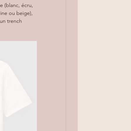
rine ou beige), 
 un trench 