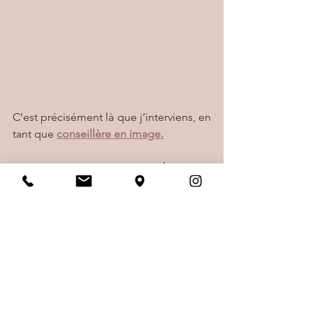
C’est précisément là que j’interviens, en 
tant que 
conseillère en image.
Mon accompagnement 
ne se limite pas 
au jour du mariage.
La colorimétrie
, la lecture des matières, 
des coupes et de
la silhouette 
sont des 
outils durables, qui transforment 
la 
manière de consommer
, de choisir et 
de se présenter.
Je vous aide à :