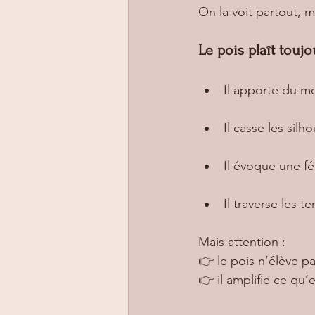
On la voit partout, m
Le pois plaît toujou
Il apporte du m
Il casse les silh
Il évoque une fé
Il traverse les te
Mais attention :
👉 le pois n’élève 
👉 il amplifie ce qu’e