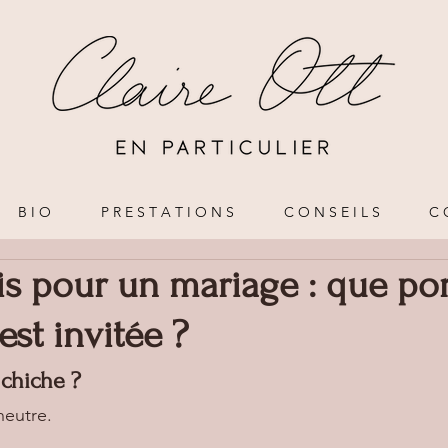
B I O
P R E S T A T I O N S
C O N S E I L S
C 
s pour un mariage : que por
st invitée ?
chiche ?
neutre.