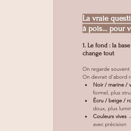
La vraie questi
à pois… pour v
1. Le fond : la base
change tout
On regarde souvent l
On devrait d’abord r
Noir / marine / 
formel, plus str
Écru / beige / 
doux, plus lumi
Couleurs vives
 
avec précision