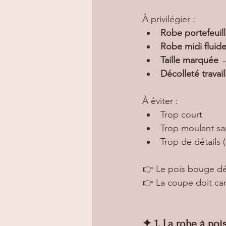
À privilégier :
Robe portefeuil
Robe midi fluid
Taille marquée
 
Décolleté travai
À éviter :
Trop court
Trop moulant sa
Trop de détails 
👉 Le pois bouge dé
👉 La coupe doit can
✦ 1. La robe à pois