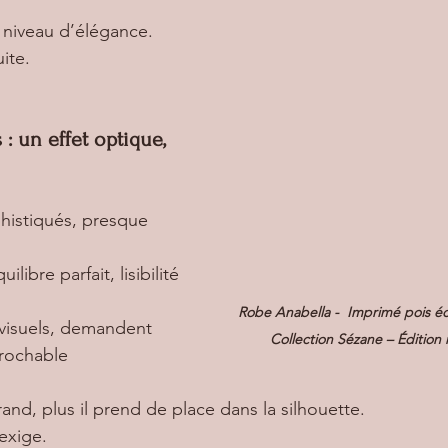
 niveau d’élégance.
ite.
s : un effet optique, 
phistiqués, presque 
quilibre parfait, lisibilité 
Robe Anabella -  Imprimé pois écr
s visuels, demandent 
Collection Sézane – Édition
rochable
rand, plus il prend de place dans la silhouette.
exige.