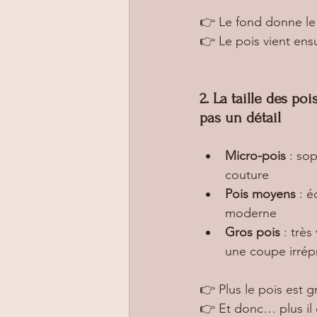
👉 Le fond donne le
👉 Le pois vient ensu
2. La taille des poi
pas un détail
Micro-pois
 : so
couture
Pois moyens
 : é
moderne
Gros pois
 : trè
une coupe irrép
👉 Plus le pois est g
👉 Et donc… plus il 