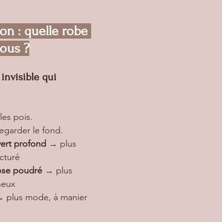
on : quelle robe 
ous ?
 invisible qui 
es pois.
egarder le fond.
vert profond
 → plus 
ucturé
rose poudré
 → plus 
neux
→ plus mode, à manier 