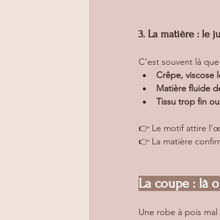
3. La matière : le 
C’est souvent là que
Crêpe, viscose l
Matière fluide d
Tissu trop fin o
👉 Le motif attire l’œ
👉 La matière confirm
La coupe : là 
Une robe à pois mal