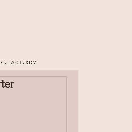
O N T A C T / R D V
ter