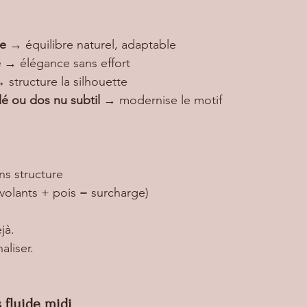
le
 → équilibre naturel, adaptable
e
 → élégance sans effort
→ structure la silhouette
llé ou dos nu subtil
 → modernise le motif
ns structure
(volants + pois = surcharge)
jà.
aliser.
 fluide midi 