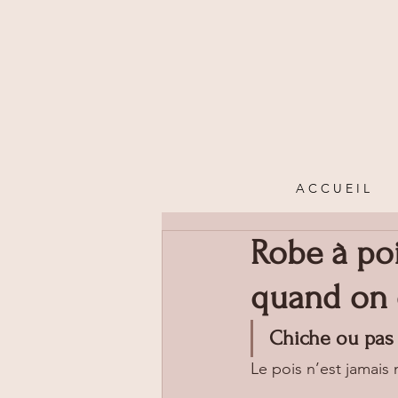
A C C U E I L
Robe à poi
quand on e
Chiche ou pas 
Le pois n’est jamais 