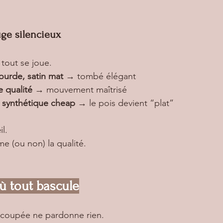
juge silencieux
 tout se joue.
ourde, satin mat
 → tombé élégant
e qualité
 → mouvement maîtrisé
u synthétique cheap
 → le pois devient “plat”
il.
e (ou non) la qualité.
où tout bascule
 coupée ne pardonne rien.