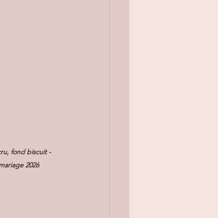
u, fond biscuit -  
 mariage 2026